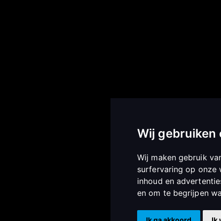
maken
Algemene informatie
SiteWork We
 maken in
Algemene
Prins B
voorwaarden
724
 maken in
Privacy statement
K
Disclaimer
Btw: NL8
 maken in
Sitemap
Wij gebruiken
Sitemap (HTML)
 maken in
Wij maken gebruik va
surfervaring op onze 
 maken in
inhoud en advertentie
en om te begrijpen w
Ik ga akkoord
Ik