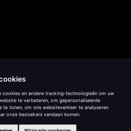
SiteWork Hosting B.V.
bdesign B.V.
Prins Bernhardweg 27
ernhardweg 27
7241 DH Lochem
1 DH Lochem
KvK: 85959014
vK: 85959200
Btw: NL863804718B01
63804780B01
 cookies
n cookies en andere tracking-technologieën om uw
website te verbeteren, om gepersonaliseerde
s te tonen, om ons websiteverkeer te analyseren
aar onze bezoekers vandaan komen.
 weiger
Wijzig mijn voorkeuren